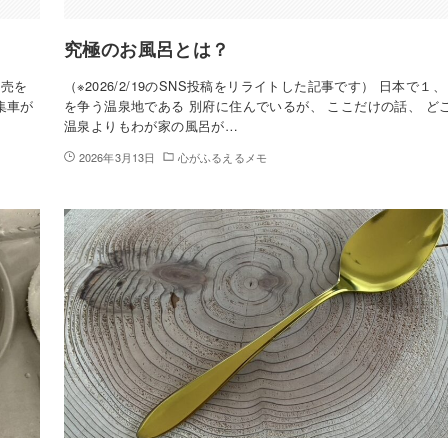
究極のお風呂とは？
商売を
（※2026/2/19のSNS投稿をリライトした記事です） 日本で１
集車が
を争う温泉地である 別府に住んでいるが、 ここだけの話、 ど
温泉よりもわが家の風呂が…
2026年3月13日
心がふるえるメモ