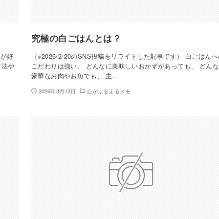
究極の白ごはんとは？
ーが好
（※2026/2/20のSNS投稿をリライトした記事です） 白ごはん
方法や
こだわりは強い。 どんなに美味しいおかずがあっても、 どん
豪華なお肉やお魚でも、 主…
2026年3月13日
心がふるえるメモ