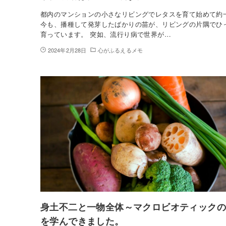
都内のマンションの小さなリビングでレタスを育て始めて約
今も、播種して発芽したばかりの苗が、リビングの片隅でひ
育っています。 突如、流行り病で世界が…
2024年2月28日
心がふるえるメモ
身土不二と一物全体～マクロビオティック
を学んできました。