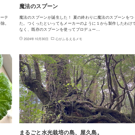
魔法のスプーン
ルーテ
魔法のスプーンが誕生した！ 夏の終わりに魔法のスプーンをつ
掃除。
た。つくったといってもメーカーのように１から製作したわけ
なく、既存のスプーンを使ってプロデュー…
2024年10月30日
心がふるえるメモ
まるごと水光栽培の島、屋久島。