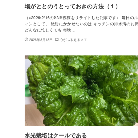
場がととのうとっておきの方法（１）
（※2026/2/16のSNS投稿をリライトした記事です） 毎日の
ィンとして、 絶対にかかせないのは キッチンの排水溝のお
どんなに忙しくても 毎晩…
2026年3月13日
心がふるえるメモ
水光栽培はクールである