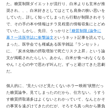
た。糖質制限ダイエットが流行り、白米よりも玄米が推
奨され、、、白米好きとしてはとても肩身の狭い思いを
していた。詳しく知ってしまったら行動が制限されそう
で、その手の本や情報はチラ見程度の情報収集にとどめ
ていた。しかし、先日、うっかりと
｢糖質制限｣論争に
幕？一流医学誌に衝撃論文
というネット記事を読んでし
まった。医学会でも権威ある医学雑誌『ランセット』
に、「炭水化物の摂取増加で死亡リスク上昇」という論
文が掲載されたらしい。あかん、白米が食べれなくなる
やん！と心の中で思わず叫んだ。ずっと避けてきた悲劇
だ。
個人的に、”見たいけど見たくないホラー映画”状態だっ
た糖質論争。見てしまったのだから、仕方ない。うすう
す糖質摂取過多はよくないとわかっていて、なんとかそ
の事実を遠ざけてきたのだが、そろそろ真っ向から勝負