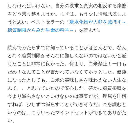
しなければいけない。自分の欲求と真実の相反する摩擦
をどう乗り越えようか。まずは、もう少し情報武装しよ
うと思い、ベストセラーの『
炭水化物が人類を滅ぼす～
糖質制限からみた生命の科学～
』を読んだ。
読んでみたらすでに知っていることがほとんどで、なん
となく糖質制限がそんなに難しくないのではないかと感
じたことは非常に良かった。何より、白米禁止！一口も
だめ！なんてことが書かれていなくてホッとした。健康
になったとしても、白米の美味しさを味わえない人生な
んて、、と思っていたので安心した。確かに糖質摂取を
今より減らさないといけないのは事実だが、理屈を理解
すれば、少しずつ減らすことができそうだ。本を読むと
いうのは、こういったマインドセットができてありがた
い。