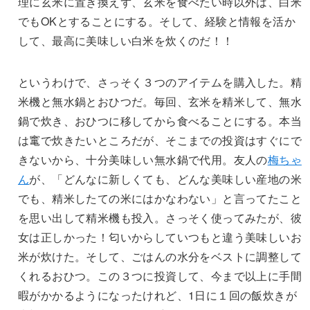
理に玄米に置き換えず、玄米を食べたい時以外は、白米
でもOKとすることにする。そして、経験と情報を活か
して、最高に美味しい白米を炊くのだ！！
というわけで、さっそく３つのアイテムを購入した。精
米機と無水鍋とおひつだ。毎回、玄米を精米して、無水
鍋で炊き、おひつに移してから食べることにする。本当
は竃で炊きたいところだが、そこまでの投資はすぐにで
きないから、十分美味しい無水鍋で代用。友人の
梅ちゃ
ん
が、「どんなに新しくても、どんな美味しい産地の米
でも、精米したての米にはかなわない」と言ってたこと
を思い出して精米機も投入。さっそく使ってみたが、彼
女は正しかった！匂いからしていつもと違う美味しいお
米が炊けた。そして、ごはんの水分をベストに調整して
くれるおひつ。この３つに投資して、今まで以上に手間
暇がかかるようになったけれど、1日に１回の飯炊きが