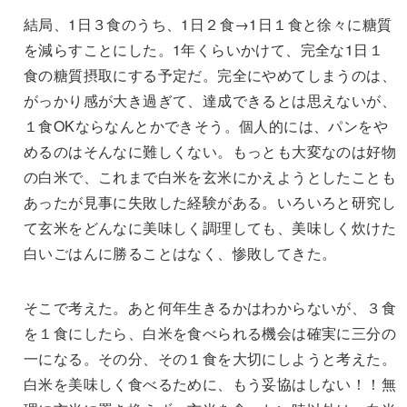
結局、1日３食のうち、1日２食→1日１食と徐々に糖質
を減らすことにした。1年くらいかけて、完全な1日１
食の糖質摂取にする予定だ。完全にやめてしまうのは、
がっかり感が大き過ぎて、達成できるとは思えないが、
１食OKならなんとかできそう。個人的には、パンをや
めるのはそんなに難しくない。もっとも大変なのは好物
の白米で、これまで白米を玄米にかえようとしたことも
あったが見事に失敗した経験がある。いろいろと研究し
て玄米をどんなに美味しく調理しても、美味しく炊けた
白いごはんに勝ることはなく、惨敗してきた。
そこで考えた。あと何年生きるかはわからないが、３食
を１食にしたら、白米を食べられる機会は確実に三分の
一になる。その分、その１食を大切にしようと考えた。
白米を美味しく食べるために、もう妥協はしない！！無